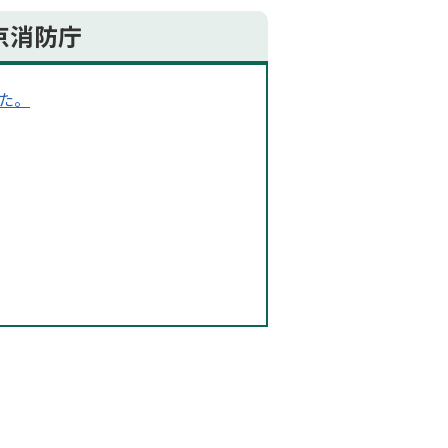
京消防庁
た。