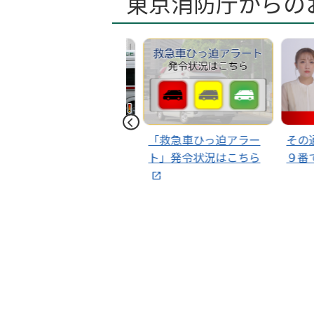
東京消防庁からの
2025年07月22日
はた
2025年05月23日
お知
日別救急出場件数が過
「救急車ひっ迫アラー
その通
去最多を更新～熱中症
ト」発令状況はこちら
９番で
予防に最大限の注意
を！～