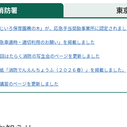
消防署
東
じいろ保育園鵜の木」が、応急手当奨励事業所に認定されまし
急車適時・適切利用のお願い」を掲載しました
5回はたらく消防の写生会のページを更新しました
紙「消防でんえんちょうふ（２０２６春）」を掲載しました。
講習のページを更新しました
ント情報を掲載しました
調布消防署からのお知らせを掲載しました
消防隊の活動審査を実施しました