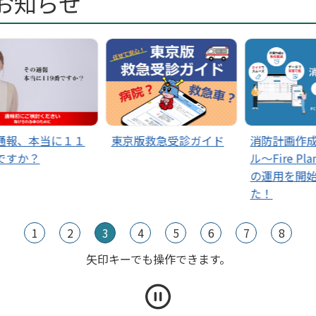
お知らせ
らく消防の写生会入賞作品を掲載しました
らせのページを更新しました
報、本当に１１
東京版救急受診ガイド
消防計画作成支
すか？
ル～Fire Plann
の運用を開始し
た！
1
2
3
4
5
6
7
8
矢印キーでも操作できます。