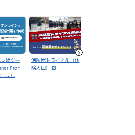
援ツー
消防団トライアル（体
消防団員募集
er Pro～
験入団）
まし