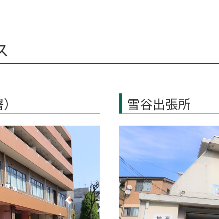
ス
署）
雪谷出張所