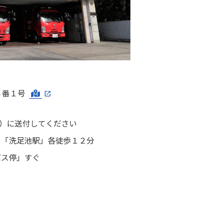
４番１号
署）に送付してください
」「洗足池駅」各徒歩１２分
バス停」すぐ