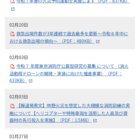
令和７年春の火災予防運動を実施します（PDF：837KB）
02月10日
救急出場件数が3年連続で過去最多を更新～令和６年中に
おける救急出場の傾向～ （PDF：480KB）
02月03日
令和７ 年度東京消防庁公募型研究の募集 について （消火
活動用ドローンの開発・実装に向けた推進事業）（PDF：
433KB）
02月03日
【報道発表文】林野火災を想定した大規模な消防訓練の実
施について【ヘリコプターや特殊車両を活用した人員及び資
器材の先行投入を実施】（PDF：1.5MB）
01月27日