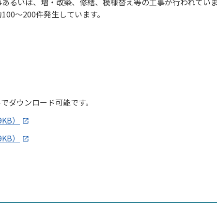
事あるいは、増・改築、修繕、模様替え等の工事が行われてい
00～200件発生しています。
ルでダウンロード可能です。
9KB）
9KB）