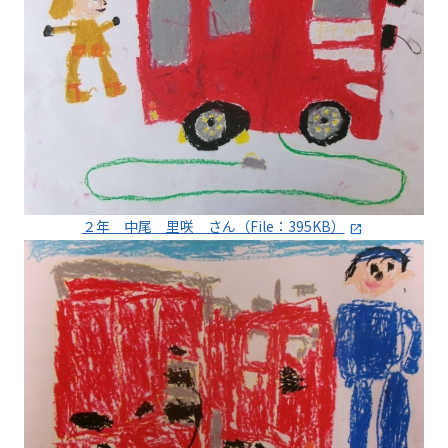
２年 中尾 里咲 さん（File：395KB）