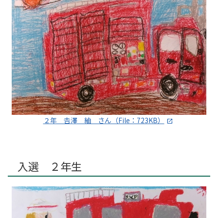
２年 𠮷澤 紬 さん（File：723KB）
入選 ２年生