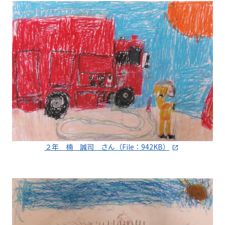
２年 楠 誠司 さん（File：942KB）