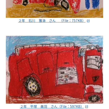
２年 石川 雅浩 さん （File：757KB）
２年 平塚 美羽 さん（File：597KB）