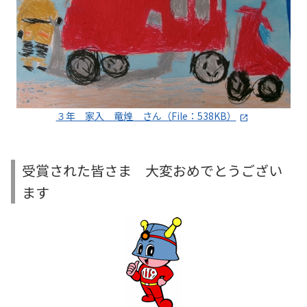
３年 家入 竜煌 さん（File：538KB）
受賞された皆さま 大変おめでとうござい
ます