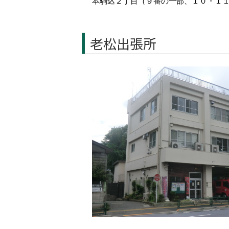
本駒込２丁目（９番の一部、１０・１
老松出張所