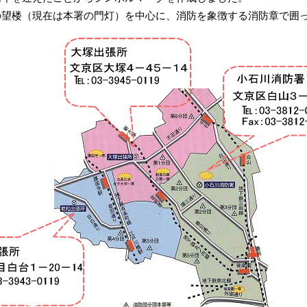
の望楼（現在は本署の門灯）を中心に、消防を象徴する消防章で囲