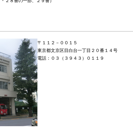
１・２８番の一部、２９番）
〒１１２－００１５
東京都文京区目白台一丁目２０番１４号
電話：０３（３９４３）０１１９