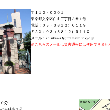
〒１１２－０００１
東京都文京区白山三丁目３番１号
電話：０３（３８１２）０１１９
ＦＡＸ：０３（３８１２）９１１０
メール：koisikawa3@tfd.metro.tokyo.jp
※こちらのメールは災害通報には使用できませ
１０分
停から徒歩１分