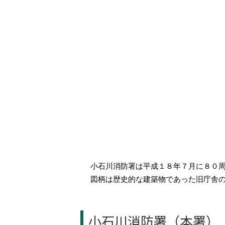
小石川消防署は平成１８年７月に８０
図柄は歴史的な建築物であった旧庁舎
小石川消防署（本署）