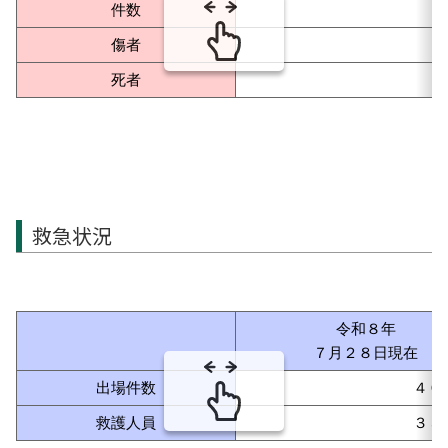
件数
傷者
死者
救急状況
令和８年
７月２８日現在
出場件数
４０
救護人員
３５