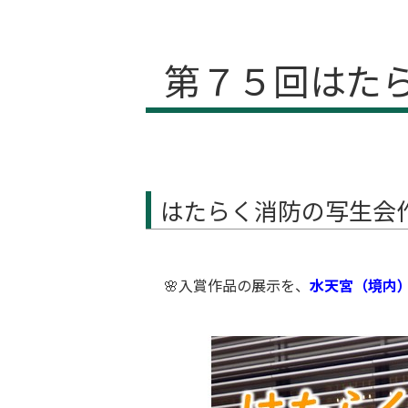
第７５回はた
はたらく消防の写生会
🌸入賞作品の展示を、
水天宮（境内