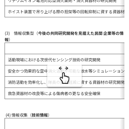
リチウムイオン電池対応型消火薬剤・消火資器材の研究開発
ホイスト装置で吊り上げる際の担架等の回転抑制に資する資器材の
(3) 情報収集型（
今後の共同研究開発を見据えた民間 企業等の情
報
）
活動現場における次世代センシング技術の研究開発
安全かつ効果的な空中消火活動が可能な放水等シミュレーションシ
消防活動を効率化し、隊員の負担軽減に資する資器材の研究開発
救急資器材の改良等による傷病者の更なる安全確保
(4) 情報収集（
技術情報
）