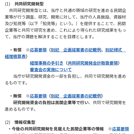
(1)
共同研究開発型
共同研究開発型とは、当庁と共通の領域の研究を進める民間企
業等が行う調査、研究、開発に対して、当庁の人員施設、資器材
及び知見等（以下「知見等」という。）を提供することで、民間
企業等と共同で研究を進め、これにより得られた研究成果をもっ
て、当庁の課題を解決することを目標とします。
・有償 ※
応募要領
（
別記＿企画提案書の記載例
、
別記様式＿
経理積算表
）
経理事務の手引き
（
共同研究開発会計取扱要領
）
審査会の実施について
当庁が研究開発資金の一部を負担し、共同で研究開発を進め
るものです。
・無償 ※
応募要領
（
別記＿企画提案書の記載例
）
研究開発資金の負担は民間企業等で行い
、共同で研究開発を
進めるものです。
(2)
情報収集型
・今後の共同研究開発を見据えた民間企業等の情報 ※
応募要領