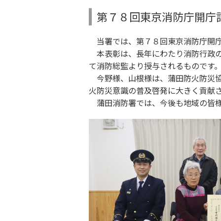
第７８回東京消防庁開庁
当署では、第７８回東京消防庁開庁
本表彰は、長年にわたり消防行政の
て消防総監より授与されるものです
今野様、山根様は、蒲田防火防災協
火防災意識の普及啓発に大きく貢献
蒲田消防署では、今後も地域の皆様