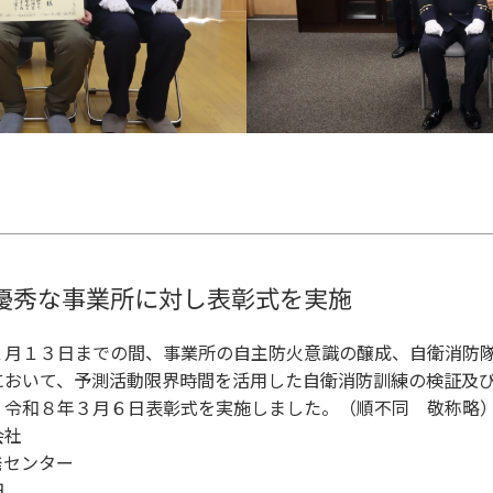
優秀な事業所に対し表彰式を実施
月１３日までの間、事業所の自主防火意識の醸成、自衛消防隊
において、予測活動限界時間を活用した自衛消防訓練の検証
令和８年３月６日表彰式を実施しました。（順不同 敬称略
会社
発センター
田