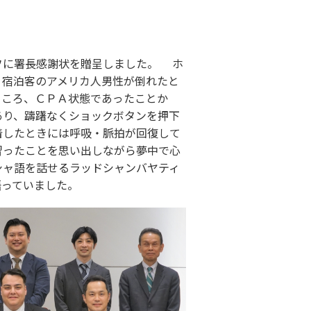
フに署長感謝状を贈呈しました。 ホ
、宿泊客のアメリカ人男性が倒れたと
ところ、ＣＰＡ状態であったことか
あり、躊躇なくショックボタンを押下
着したときには呼吸・脈拍が回復して
習ったことを思い出しながら夢中で心
シャ語を話せるラッドシャンバヤティ
語っていました。