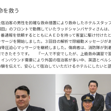
命を救う
宿泊客の男性を的確な救命措置により救命したホテルスタッ
羽田」のフロントで勤務していたラッドシャンバヤティさんは
９番通報を依頼するとともにＡＥＤを持って客室に駆け付けた
ッサージを開始しました。３回目の解析で除細動メッセージが
胸骨圧迫心マッサージを継続しました。傷病者は、消防隊が到
国できたそうです。 『一人で不安でしたが、上級救命講習で
。インバウンド需要により外国の宿泊客が多い中、英語とペル
体験を伝えて、安心して宿泊していただけるホテルにしたいと