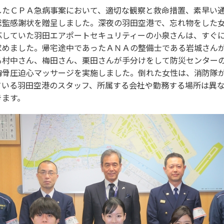
たＣＰＡ急病事案において、適切な観察と救命措置、素早い通
総監感謝状を贈呈しました。深夜の羽田空港で、忘れ物をした
応していた羽田エアポートセキュリティーの小泉さんは、すぐ
求めました。帰宅途中であったＡＮＡの整備士である岩城さん
る村中さん、梅田さん、栗田さんが手分けをして防災センター
胸骨圧迫心マッサージを実施しました。倒れた女性は、消防隊
ている羽田空港のスタッフ、所属する会社や勤務する場所は異
きます。