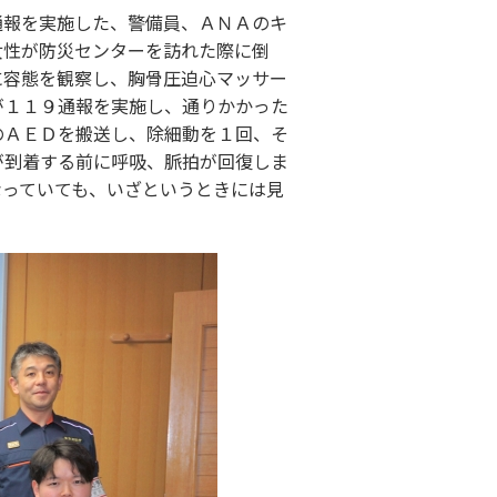
報を実施した、警備員、ＡＮＡのキ
女性が防災センターを訪れた際に倒
に容態を観察し、胸骨圧迫心マッサー
が１１９通報を実施し、通りかかった
のＡＥＤを搬送し、除細動を１回、そ
が到着する前に呼吸、脈拍が回復しま
なっていても、いざというときには見