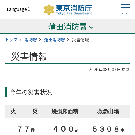
蒲田消防署
トップ
消防署
蒲田消防署
災害情報
災害情報
2026年08月07日 更新
今年の災害状況
火 災
焼損床面積
救急出場
４０
７７
０
５３０８
件
㎡
件