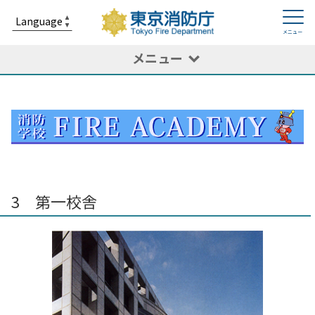
メニュー
トップ
消防の紹介
組織
消防学校
3 第一校舎
3 第一校舎