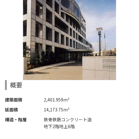
概要
建築面積
2,401.959m²
延面積
14,173.75m²
構造・階層
鉄骨鉄筋コンクリート造
地下2階地上6階