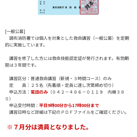
[一般公募]
調布消防署では個人を対象とした救命講習（一般公募）を定期
的に実施しています。
講習を修了した方には救命技能認定証が発行されます。有効期
限は３年間です。
講習区分：普通救命講習（新規・３時間コース）のみ
定 員：２５名（先着順・定員に達し次第締め切り）
申込方法：
電話のみ
（０４２－４８６－０１１９ 内線３８
０）
申込受付時間：
平日9時00分から17時00分まで
講習日時など詳細は下記のＰＤＦファイルをご確認ください。
※７月分は満員となりました。