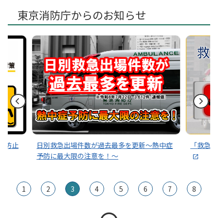
東京消防庁からのお知らせ
～熱中症
「救急車ひっ迫アラート」発令状況はこちら
その通
1
2
3
4
5
6
7
8