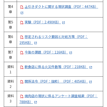
第4
上引きダクトに関する現状調査（PDF：447KB）
章
第5
実験（PDF：2,490KB）
章
第6
想定されるリスク要因と対処方策（PDF：
章
195KB）
第7
今後の課題（PDF：116KB）
章
資料
飲食店に係る火災件数等（PDF：218KB）
1
資料
関係法令（PDF：抜粋）（PDF：405KB）
2
資料
焼肉店の現状に係るアンケート調査結果（PDF：
3
788KB）