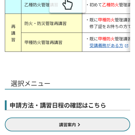
乙種防火管理講習
・初めて
乙種防火
管理講
・既に
甲種防火
管理講習
防火・防災管理再講習
再
修了証をお持ちの方で
講
・既に
甲種防火
管理講習
習
甲種防火管理再講習
受講義務がある方
選択メニュー
申請方法・講習日程の確認はこちら
講習案内