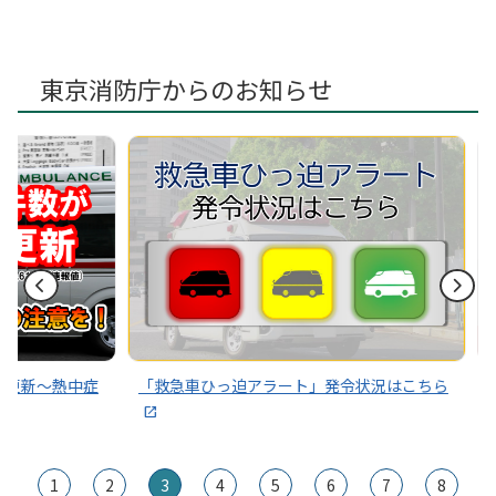
東京消防庁からのお知らせ
～熱中症
「救急車ひっ迫アラート」発令状況はこちら
その通
1
2
3
4
5
6
7
8