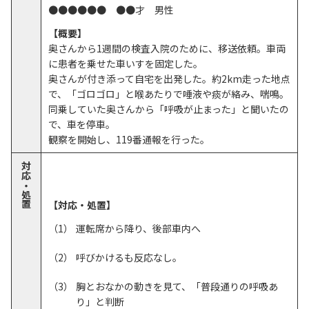
●●●●●● ●●才 男性
【概要】
奥さんから1週間の検査入院のために、移送依頼。車両
に患者を乗せた車いすを固定した。
奥さんが付き添って自宅を出発した。約2km走った地点
で、「ゴロゴロ」と喉あたりで唾液や痰が絡み、喘鳴。
同乗していた奥さんから「呼吸が止まった」と聞いたの
で、車を停車。
観察を開始し、119番通報を行った。
対応・処置
【対応・処置】
運転席から降り、後部車内へ
呼びかけるも反応なし。
胸とおなかの動きを見て、「普段通りの呼吸あ
り」と判断