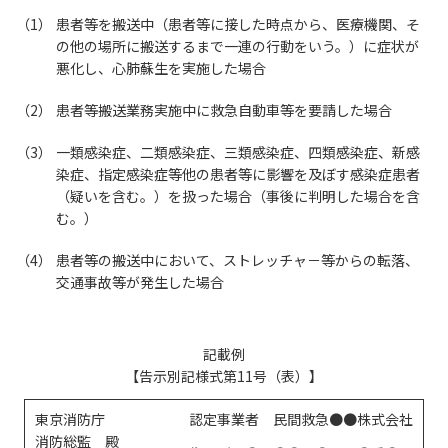
患者等を搬送中（患者等に接した時点から、医療機関、そ
の他の場所に搬送するまで一連の行動をいう。）に症状が
悪化し、心肺蘇生を実施した場合
患者等搬送業務実施中に救急自動車等を要請した場合
一類感染症、二類感染症、三類感染症、四類感染症、新感
染症、指定感染症等他の患者等に影響を及ぼす感染症患者
（疑いを含む。）を扱った場合（事後に判明した場合を含
む。）
患者等の搬送中において、ストレッチャ－等からの転落、
交通事故等が発生した場合
記載例
【告示別記様式第11号（表）】
東京消防庁
認定事業者 民間救急●●株式会社
消防総監 殿