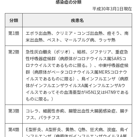
感染症の分類
平成30年3月1日現在
分類
疾患名
第1類
エボラ出血熱、クリミア・コンゴ出血熱、痘そう、南
米出血熱、ペスト、マールブルグ病、ラッサ熱
第2類
急性灰白髄炎（ポリオ）、結核、ジフテリア、重症急
性呼吸器症候群（病原体がコロナウイルス属SARSコ
ロナウイルスであるものに限る。）、中東呼吸器症候
群（病原体がベータコロナウイルス属MERSコロナウ
イルスであるものに限る）、鳥インフルエンザ（病原
体がインフルエンザウイルスA属インフルエンザAウ
イルスであってその血清亜型がH5N1又はH7N9である
ものに限る。）
第3類
コレラ、細菌性赤痢、腸管出血性大腸菌感染症、腸チ
フス、パラチフス
第4類
E型肝炎、A型肝炎、黄熱、Q熱、狂犬病、炭疽、鳥イ
ンフルエンザ（病原体がインフルエンザウイルスA属