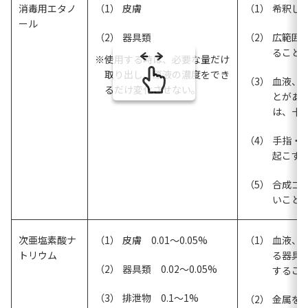
消毒用
エタノ
皮膚
希釈し
ール
器具類
広範囲
ること
使用する時は、必要な量だけ
取り出し、原液の濃度をでき
血液、
るだけ変化させない。
とがあ
は、十
手指・
起こす
合成ゴ
いこと
次亜塩素酸ナ
皮膚 0.01～0.05%
血液、
トリウム
る器具
器具類 0.02～0.05%
するこ
排泄物 0.1～1%
金属を