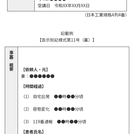
受講日 令和XX年XX月XX日
（日本工業規格A列4番）
記載例
【告示別記様式第11号（裏）】
事案の概要
【依頼人・元】
妻：●●●●●●
【時間経過】
自宅出発 ●●時●●分頃
容態変化 ●●時●●分頃
119番通報 ●●時●●分頃
【患者氏名】