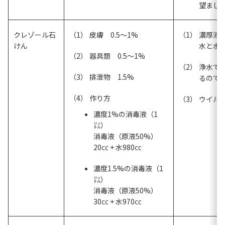
望まし
クレゾール石
皮膚 0.5～1%
濃厚液
けん
水と水
器具類 0.5～1%
浄水で
排泄物 1.5%
るので
作り方
ウイル
濃度1%の消毒液（1
㍑）
消毒液（原液50%）
20㏄ + 水980㏄
濃度1.5%の消毒液（1
㍑）
消毒液（原液50%）
30㏄ + 水970㏄