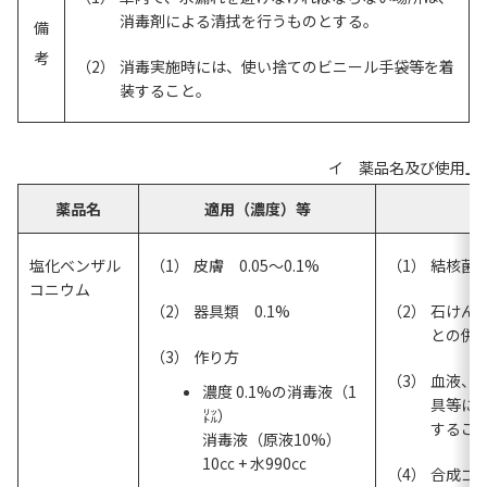
消毒剤による清拭を行うものとする。
備 考
消毒実施時には、使い捨てのビニール手袋等を着
装すること。
イ 薬品名及び使用上
薬品名
適用（濃度）等
塩化ベンザル
皮膚 0.05～0.1%
結核菌
コニウム
器具類 0.1%
石けん
との併
作り方
血液、
濃度 0.1%の消毒液（1
具等に
㍑）
するこ
消毒液（原液10%）
10㏄ + 水990㏄
合成ゴ