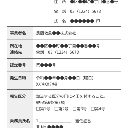
住 所 ●区●●町●丁目●番●号
電 話 03（1234）5678
氏 名 ●●●●●● 印
事業者名
民間救急●●株式会社
所在地
●●区●●町●●丁目●●番●●号
連絡先
電話 03（1234）5678
認定番号
第●●●号
発生日時
令和●●年●●月●●日（曜日）
XX時XX分頃
報告区分
該当する区分の□に✔印を付すること。
規程第6条第7項
□第1号 □第2号 □第3号 □第4号
乗務員氏名
1.______________ 適任証番
号 No.●●●●