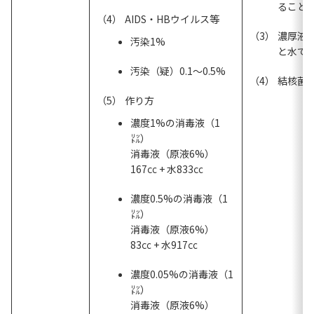
ること
AIDS・HBウイルス等
濃厚液
汚染1%
と水で
汚染（疑）0.1～0.5%
結核菌
作り方
濃度1%の消毒液（1
㍑）
消毒液（原液6%）
167㏄ + 水833㏄
濃度0.5%の消毒液（1
㍑）
消毒液（原液6%）
83㏄ + 水917㏄
濃度0.05%の消毒液（1
㍑）
消毒液（原液6%）