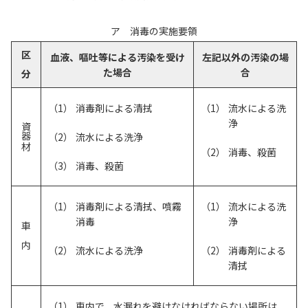
ア 消毒の実施要領
区 分
血液、嘔吐等による汚染を受け
左記以外の汚染の場
た場合
合
消毒剤による清拭
流水による洗
浄
資器材
流水による洗浄
消毒、殺菌
消毒、殺菌
消毒剤による清拭、噴霧
流水による洗
消毒
浄
車 内
流水による洗浄
消毒剤による
清拭
車内で、水漏れを避けなければならない場所は、