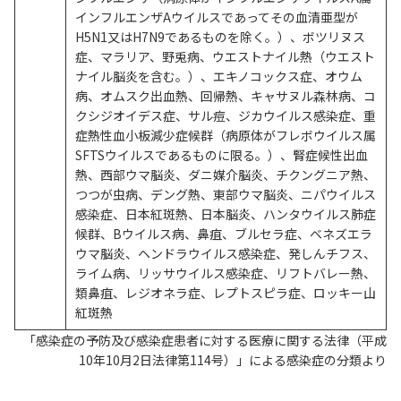
インフルエンザAウイルスであってその血清亜型が
H5N1又はH7N9であるものを除く。）、ボツリヌス
症、マラリア、野兎病、ウエストナイル熱（ウエスト
ナイル脳炎を含む。）、エキノコックス症、オウム
病、オムスク出血熱、回帰熱、キャサヌル森林病、コ
クシジオイデス症、サル痘、ジカウイルス感染症、重
症熱性血小板減少症候群（病原体がフレボウイルス属
SFTSウイルスであるものに限る。）、腎症候性出血
熱、西部ウマ脳炎、ダニ媒介脳炎、チクングニア熱、
つつが虫病、デング熱、東部ウマ脳炎、ニパウイルス
感染症、日本紅斑熱、日本脳炎、ハンタウイルス肺症
候群、Bウイルス病、鼻疽、ブルセラ症、ベネズエラ
ウマ脳炎、ヘンドラウイルス感染症、発しんチフス、
ライム病、リッサウイルス感染症、リフトバレー熱、
類鼻疽、レジオネラ症、レプトスピラ症、ロッキー山
紅斑熱
「感染症の予防及び感染症患者に対する医療に関する法律（平成
10年10月2日法律第114号）」による感染症の分類より