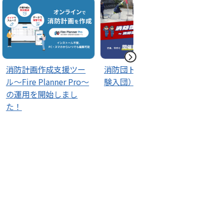
援ツー
消防団トライアル（体
消防団員募集
er Pro～
験入団）
まし