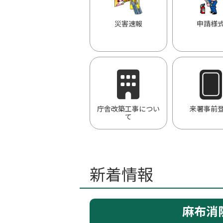
災害速報
申請様
庁舎改築工事につい
来署事前
て
新着情報
麻布消