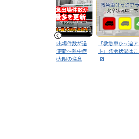
日別救急出場件数が過
「救急車ひっ迫アラー
その通
去最多を更新～熱中症
ト」発令状況はこちら
９番で
予防に最大限の注意
を！～