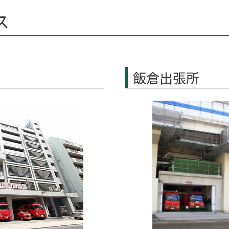
ス
飯倉出張所