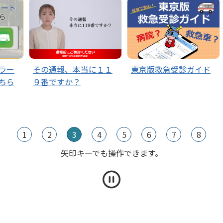
報、本当に１１
東京版救急受診ガイド
消防計画作成支
すか？
ル～Fire Plann
の運用を開始し
た！
1
2
3
4
5
6
7
8
矢印キーでも操作できます。