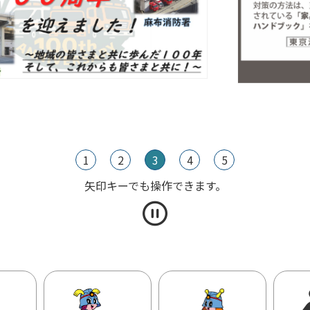
1
2
3
4
5
矢印キーでも操作できます。