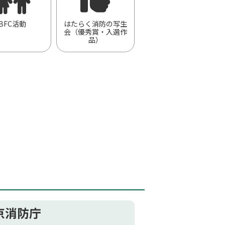
BFC活動
はたらく消防の写生
会（優秀賞・入選作
品）
京消防庁