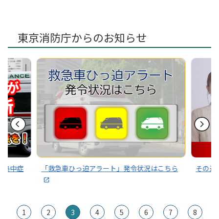
東京消防庁からのお知らせ
～熱中症
「救急車ひっ迫アラート」発令状況はこちら
その通
1
2
3
4
5
6
7
8