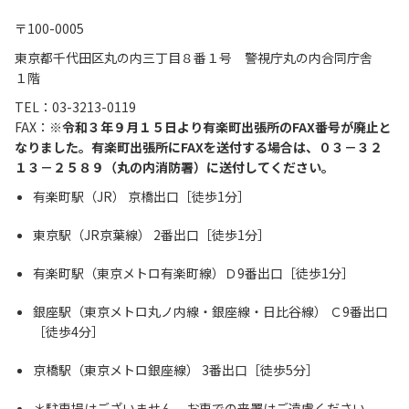
〒100-0005
東京都千代田区丸の内三丁目８番１号 警視庁丸の内合同庁舎
１階
TEL：03-3213-0119
FAX：
※令和３年９月１５日より有楽町出張所のFAX番号が廃止と
なりました。有楽町出張所にFAXを送付する場合は、０３－３２
１３－２５８９（丸の内消防署）に送付してください。
有楽町駅（JR） 京橋出口［徒歩1分］
東京駅（JR京葉線） 2番出口［徒歩1分］
有楽町駅（東京メトロ有楽町線）Ｄ9番出口［徒歩1分］
銀座駅（東京メトロ丸ノ内線・銀座線・日比谷線） Ｃ9番出口
［徒歩4分］
京橋駅（東京メトロ銀座線） 3番出口［徒歩5分］
＊駐車場はございません。お車での来署はご遠慮ください。