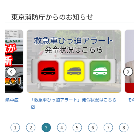
東京消防庁からのお知らせ
～熱中症
「救急車ひっ迫アラート」発令状況はこちら
その通
1
2
3
4
5
6
7
8