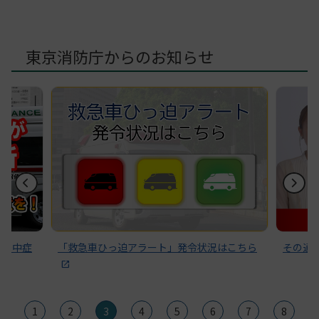
東京消防庁からのお知らせ
～熱中症
「救急車ひっ迫アラート」発令状況はこちら
その通
1
2
3
4
5
6
7
8