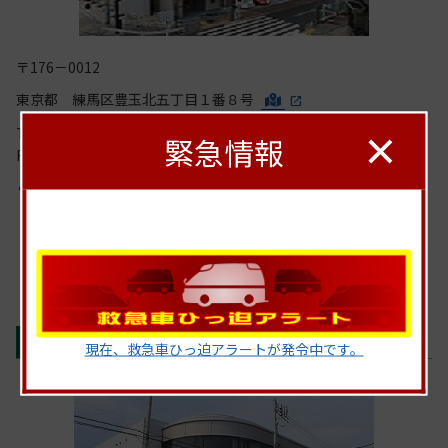
〒176－0012
東京都 練馬区豊玉北五丁目１番８号
TEL：03－3994－0119（代）
緊急情報
FAX：03－3994－0480
西武池袋線・大江戸線練馬駅(A1)出口から徒歩１分
問合せフォーム
※119番通報には利用できません。
平和台出張所
現在、救急車ひっ迫アラートが発令中です。