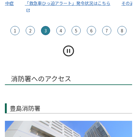
～熱中症
「救急車ひっ迫アラート」発令状況はこちら
その通
1
2
3
4
5
6
7
8
消防署へのアクセス
豊島消防署