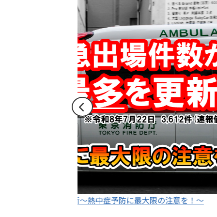
東
京
消
防
庁
意を！～
「救急車ひっ迫アラート」発令状況はこ