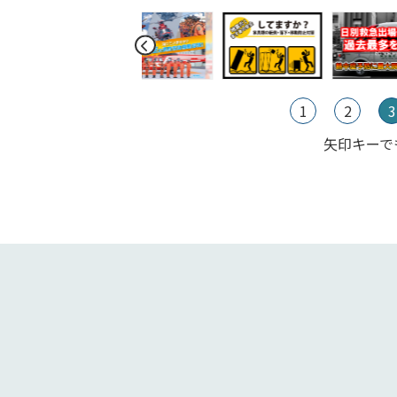
1
2
3
矢印キーで