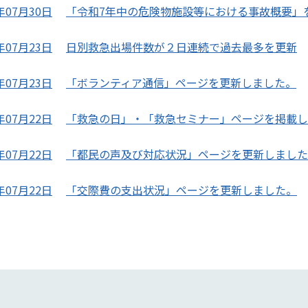
年07月30日
「令和7年中の危険物施設等における事故概要」
年07月23日
日別救急出場件数が２日連続で過去最多を更新
年07月23日
「ボランティア通信」ページを更新しました。
年07月22日
「救急の日」・「救急セミナー」ページを掲載し
年07月22日
「都民の声及び対応状況」ページを更新しました
年07月22日
「交際費の支出状況」ページを更新しました。