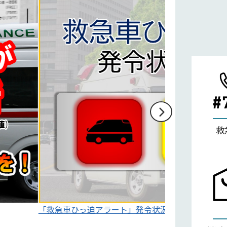
救
ちら
東京版救急受診