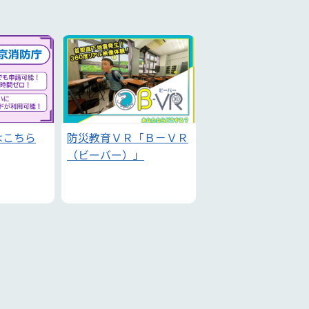
はこちら
防災教育ＶＲ「Ｂ－ＶＲ
（ビーバー）」