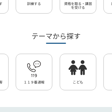
す
訓練する
資格を取る・講習
を受ける
テーマから探す
害
１１９番通報
こども