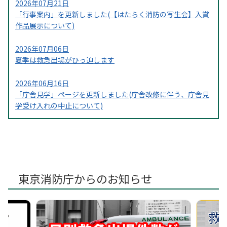
2026年07月21日
「行事案内」を更新しました(【はたらく消防の写生会】入賞
作品展示について)
2026年07月06日
夏季は救急出場がひっ迫します
2026年06月16日
「庁舎見学」ページを更新しました(庁舎改修に伴う、庁舎見
学受け入れの中止について)
2026年04月20日
「来署事前登録」ページを更新しました
2026年03月02日
「救急救命講習」を更新しました。(【救命講習受付のお知ら
東京消防庁からのお知らせ
せ～Web予約開始～】)
2026年02月10日
「板橋消防団」を更新しました。