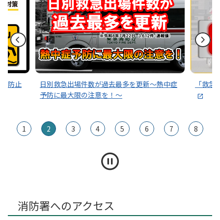
～熱中症
「救急車ひっ迫アラート」発令状況はこちら
その通
1
2
3
4
5
6
7
8
消防署へのアクセス