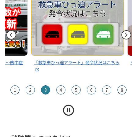
2025年08月29日
迅速な判断と行動により救出！～消防総監感謝状贈呈～
2025年07月28日
（終了しました）はたらく消防の写生会 展示会を開催しま
す。
～熱中症
「救急車ひっ迫アラート」発令状況はこちら
その通
1
2
3
4
5
6
7
8