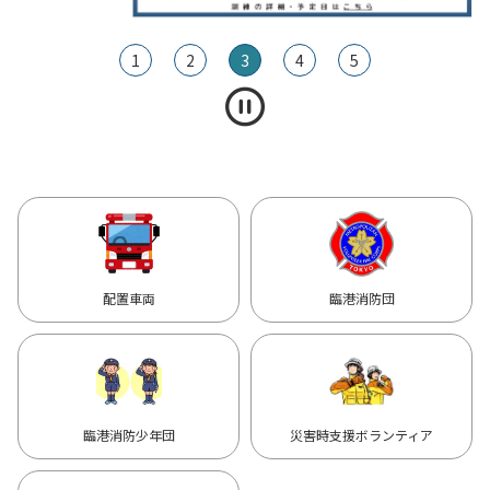
1
2
3
4
5
配置車両
臨港消防団
臨港消防少年団
災害時支援ボランティア