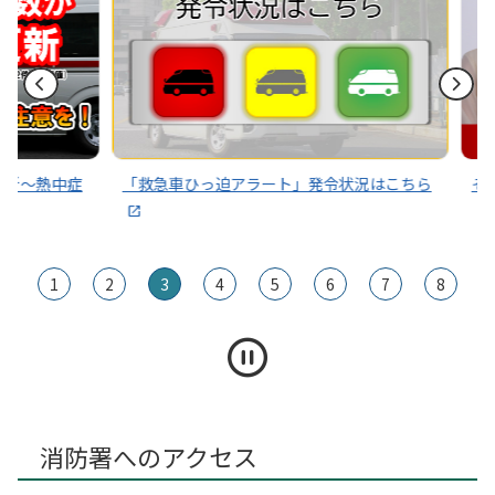
～熱中症
「救急車ひっ迫アラート」発令状況はこちら
その通
1
2
3
4
5
6
7
8
消防署へのアクセス