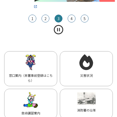
1
2
3
4
5
窓口案内（来署事前登録はこち
災害状況
ら）
消防署の沿革
救命講習案内