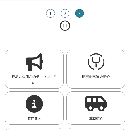
1
2
3
昭島火の用心通信 （おしら
昭島消防署の紹介
せ）
窓口案内
車両紹介