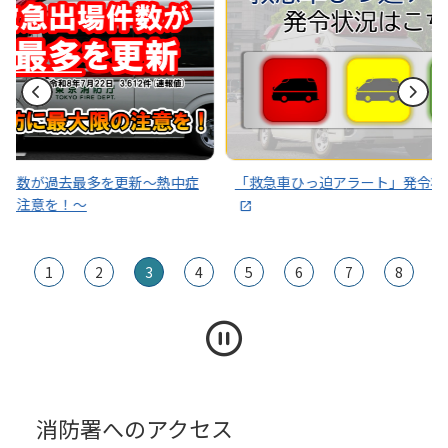
～熱中症
「救急車ひっ迫アラート」発令状況はこちら
その通
1
2
3
4
5
6
7
8
消防署へのアクセス