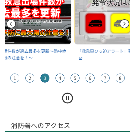
2025年12月08日
東京消防庁災害時支援ボランティア募集中！
2025年10月05日
１０月２５日(土)東京ディワリフェスタ西葛西に消防ブースを
展示します！
～熱中症
「救急車ひっ迫アラート」発令状況はこちら
その通
1
2
3
4
5
6
7
8
消防署へのアクセス