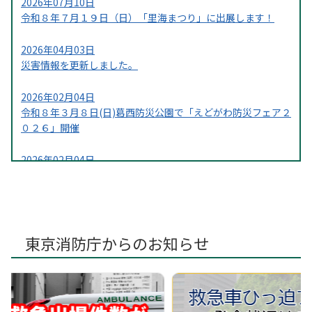
2026年07月10日
令和８年７月１９日（日）「里海まつり」に出展します！
2026年04月03日
災害情報を更新しました。
2026年02月04日
令和８年３月８日(日)葛󠄀西防災公園で「えどがわ防災フェア２
０２６」開催
2026年02月04日
令和８年２月１４日の「葛󠄀西臨海公園 防災フェス＆アウト
ドア」に葛西消防署も参加します。
2026年01月14日
令和８年１月２５日（日）に地下鉄博物館で広報活動を実施
東京消防庁からのお知らせ
します！
2025年12月16日
葛西消防署のシンボルマークが決定！！