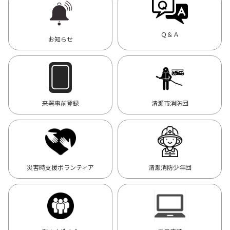
Ｑ＆Ａ
お知らせ
来署事前登録
清瀬市消防団
災害時支援ボランティア
清瀬消防少年団