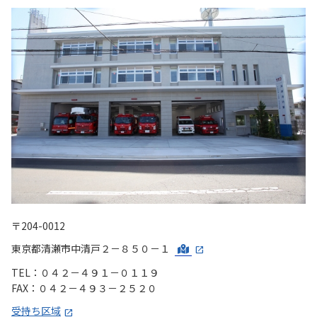
〒204-0012
東京都清瀬市中清戸２－８５０－１
TEL：０４２－４９１－０１１９
FAX：０４２－４９３－２５２０
受持ち区域