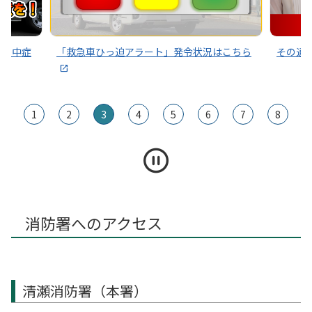
～熱中症
「救急車ひっ迫アラート」発令状況はこちら
その通
1
2
3
4
5
6
7
8
消防署へのアクセス
清瀬消防署（本署）