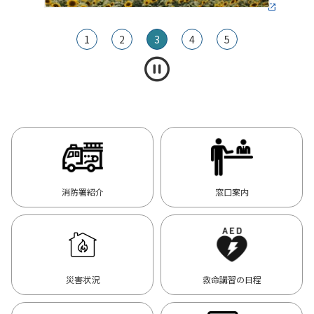
1
2
3
4
5
消防署紹介
窓口案内
災害状況
救命講習の日程