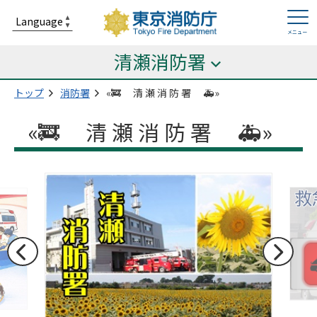
清瀬消防署
トップ
消防署
«🚒 清 瀬 消 防 署 🚑»
«🚒 清 瀬 消 防 署 🚑»