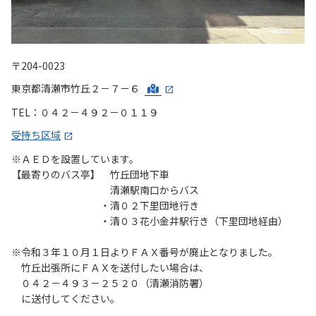
〒204-0023
東京都清瀬市竹丘２－７－６
TEL：０４２－４９２－０１１９
受持ち区域
※ＡＥＤを設置しています。
【最寄りのバス亭】 竹丘団地下車
清瀬駅南口からバス
・清０２下里団地行き
・清０３花小金井駅行き（下里団地経由）
※令和３年１０月１日よりＦＡＸ番号が廃止となりました。
竹丘出張所にＦＡＸを送付したい場合は、
０４２－４９３－２５２０（清瀬消防署）
に送付してください。