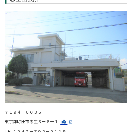
〒１９４－００３５
東京都町田市忠生３ー６ー１
TEL：０４２－７９２－０１１９