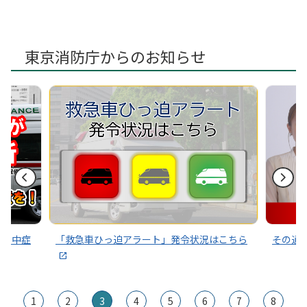
2026年03月19日
町田消防署庁舎開放イベントを開催しました！
2026年02月09日
東京消防庁からのお知らせ
「春フェス in MFS」開催決定！！
2026年01月26日
デザイン専門学校と共同プロジェクト始動！！
2025年03月13日
東京都住宅供給公社町田窓口センターに「救急講習受講優良
証」を交付しました。
～熱中症
「救急車ひっ迫アラート」発令状況はこちら
その通
1
2
3
4
5
6
7
8