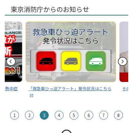
2024年12月05日
署特別査察推進本部を設置しました。（消防だより）
東京消防庁からのお知らせ
～熱中症
「救急車ひっ迫アラート」発令状況はこちら
その通
1
2
3
4
5
6
7
8