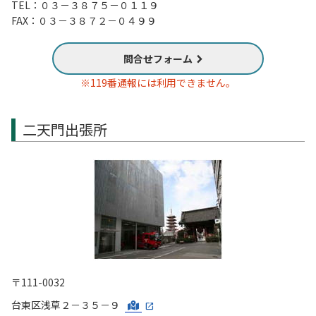
TEL：０３－３８７５－０１１９
FAX：０３－３８７２－０４９９
問合せフォーム
※119番通報には利用できません。
二天門出張所
〒111-0032
台東区浅草２－３５－９