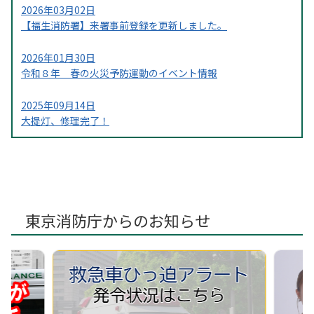
2026年03月02日
【福生消防署】来署事前登録を更新しました。
2026年01月30日
令和８年 春の火災予防運動のイベント情報
2025年09月14日
大提灯、修理完了！
2025年07月01日
はたらく消防の写生会入賞作品を掲示しました。①
2025年07月01日
はたらく消防の写生会入賞作品を掲示しました。②
東京消防庁からのお知らせ