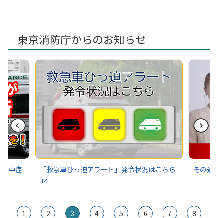
令和８年春の集合自衛消防訓練実施のお知らせ
2026年01月29日
地震から身を守る室内安全セミナーの開催について（募
東京消防庁からのお知らせ
集！）
2025年09月04日
令和７年度 自衛消防訓練審査会 審査結果について
2025年08月13日
不審な電話にご注意ください！
～熱中症
「救急車ひっ迫アラート」発令状況はこちら
その通
1
2
3
4
5
6
7
8