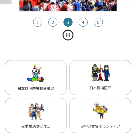
1
2
3
4
5
日本橋消防団
日本橋消防署救命講習
日本橋消防少年団
災害時支援ボランティア