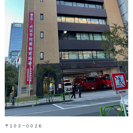
〒１０３－００２６