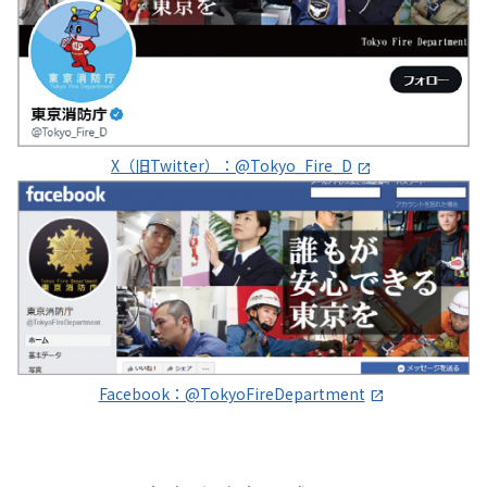
X（旧Twitter）：@Tokyo_Fire_D
Facebook：@TokyoFireDepartment