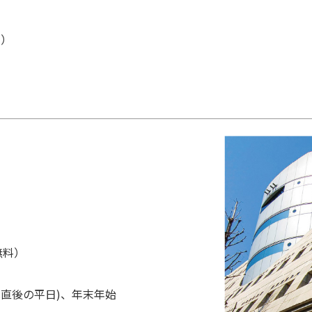
日）
無料）
は直後の平日)、年末年始