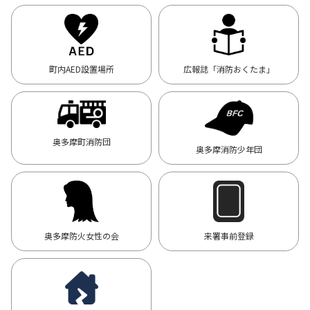
町内AED設置場所
広報誌「消防おくたま」
奥多摩町消防団
奥多摩消防少年団
奥多摩防火女性の会
来署事前登録