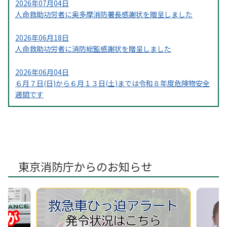
2026年07月04日
人命救助功労者に奥多摩消防署長感謝状を贈呈しました
2026年06月18日
人命救助功労者に消防総監感謝状を贈呈しました
2026年06月04日
６月７日(日)から６月１３日(土)までは令和８年度危険物安全
週間です
2026年05月19日
奥多摩消防少年団の入団式を実施
2026年05月11日
ゴールデンウィーク期間中に山火事予防広報を実施
東京消防庁からのお知らせ
2026年05月11日
古里小学校と氷川小学校で第７５回はたらく消防の写生会を
実施