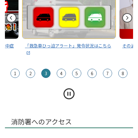
2026年04月25日
多摩川川下り事業者組合を対象とした応急救護訓練を実施
～熱中症
「救急車ひっ迫アラート」発令状況はこちら
その通
1
2
3
4
5
6
7
8
消防署へのアクセス